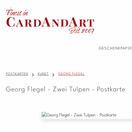
 Hauptinhalt springen
Zur Suche springen
Zur Hauptnavigation springen
GESCHENKPAPIE
POSTKARTEN
KUNST
GEORG FLEGEL
Georg Flegel - Zwei Tulpen - Postkarte
Bildergalerie überspringen