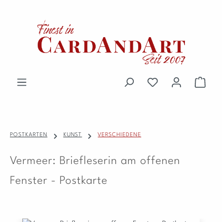
Zum Hauptinhalt springen
Du hast 0 Produkte 
Waren
POSTKARTEN
KUNST
VERSCHIEDENE
Vermeer: Briefleserin am offenen
Fenster - Postkarte