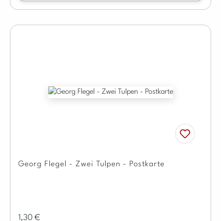
Georg Flegel - Zwei Tulpen - Postkarte
Regulärer Preis:
1,30 €