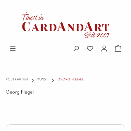
Zum Hauptinhalt springen
Du hast 0 Produkte 
Waren
POSTKARTEN
KUNST
GEORG FLEGEL
Georg Flegel